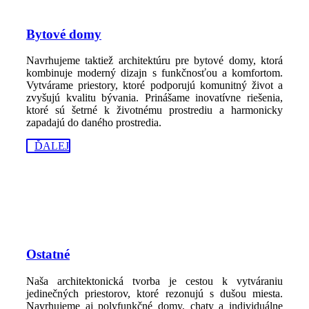
Bytové domy
Navrhujeme taktiež architektúru pre bytové domy, ktorá
kombinuje moderný dizajn s funkčnosťou a komfortom.
Vytvárame priestory, ktoré podporujú komunitný život a
zvyšujú kvalitu bývania. Prinášame inovatívne riešenia,
ktoré sú šetrné k životnému prostrediu a harmonicky
zapadajú do daného prostredia.
ĎALEJ
Ostatné
Naša architektonická tvorba je cestou k vytváraniu
jedinečných priestorov, ktoré rezonujú s dušou miesta.
Navrhujeme aj polyfunkčné domy, chaty a individuálne