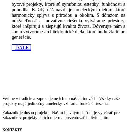
bytové projekty, ktoré sú symfóniou estetiky, funkčnosti a
pohodlia. Každý náš návrh je umeleckým dielom, ktoré
harmonicky splýva s prírodou a okolím. S dôrazom na
udržateľnosť a inovatívne riešenia vytvárame priestory,
ktoré inšpirujú a zlepšujú kvalitu života. Dôverujte nám a
spolu vytvoríme architektonické diela, ktoré budú žiariť po
generácie.
ĎALEJ
Veríme v tradície a zapracujeme ich do našich inovácií. Všetky naše
projekty majú jedinečný umelecký vzhľad a funkčné riešenia.
Zákazník je dušou projektu. Našim hlavným cieľom je vytvárať pre
zákazníkov projekty na ich mieru a prezentovať individualitu.
KONTAKTY