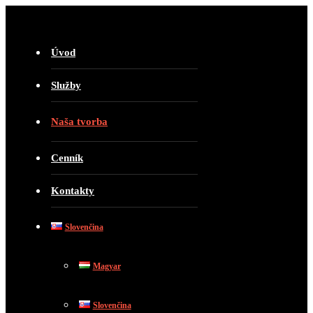
Úvod
Služby
Naša tvorba
Cenník
Kontakty
Slovenčina
Magyar
Slovenčina