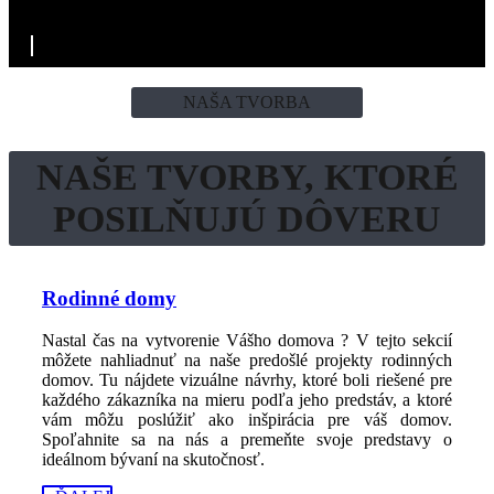
NAŠA TVORBA
NAŠE TVORBY, KTORÉ
POSILŇUJÚ DÔVERU
Rodinné domy
Nastal čas na vytvorenie Vášho domova ? V tejto sekcií
môžete nahliadnuť na naše predošlé projekty rodinných
domov. Tu nájdete vizuálne návrhy, ktoré boli riešené pre
každého zákazníka na mieru podľa jeho predstáv, a ktoré
vám môžu poslúžiť ako inšpirácia pre váš domov.
Spoľahnite sa na nás a premeňte svoje predstavy o
ideálnom bývaní na skutočnosť.