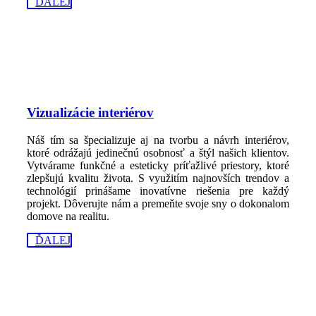
ĎALEJ
Vizualizácie interiérov
Náš tím sa špecializuje aj na tvorbu a návrh interiérov,
ktoré odrážajú jedinečnú osobnosť a štýl našich klientov.
Vytvárame funkčné a esteticky príťažlivé priestory, ktoré
zlepšujú kvalitu života. S využitím najnovších trendov a
technológií prinášame inovatívne riešenia pre každý
projekt. Dôverujte nám a premeňte svoje sny o dokonalom
domove na realitu.
ĎALEJ